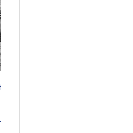
iftung |
 2020:
ng