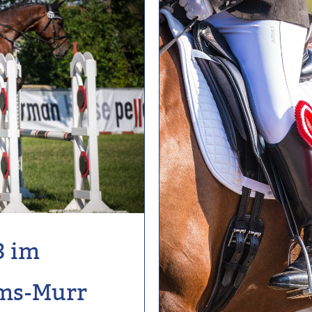
3 im
ems-Murr