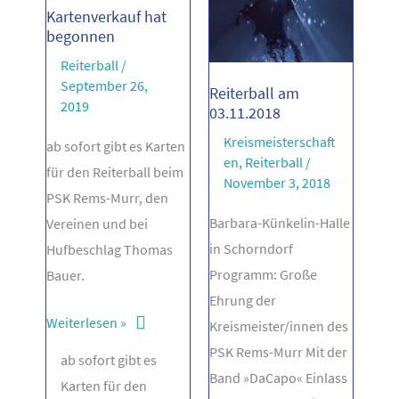
Kartenverkauf hat
begonnen
Reiterball
/
September 26,
Reiterball am
2019
03.11.2018
Kreismeisterschaft
ab sofort gibt es Karten
en
,
Reiterball
/
für den Reiterball beim
November 3, 2018
PSK Rems-Murr, den
Barbara-Künkelin-Halle
Vereinen und bei
in Schorndorf
Hufbeschlag Thomas
Programm: Große
Bauer.
Ehrung der
Kartenverkauf
Weiterlesen »
Kreismeister/innen des
hat
PSK Rems-Murr Mit der
ab sofort gibt es
begonnen
Band »DaCapo« Einlass
Karten für den