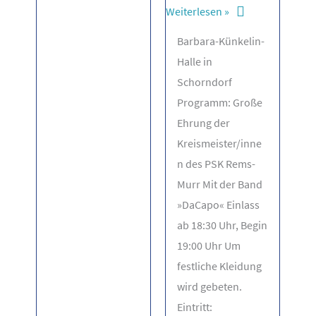
Reiterball
Weiterlesen »
am
Barbara-Künkelin-
03.11.2018
Halle in
Schorndorf
Programm: Große
Ehrung der
Kreismeister/inne
n des PSK Rems-
Murr Mit der Band
»DaCapo« Einlass
ab 18:30 Uhr, Begin
19:00 Uhr Um
festliche Kleidung
wird gebeten.
Eintritt: