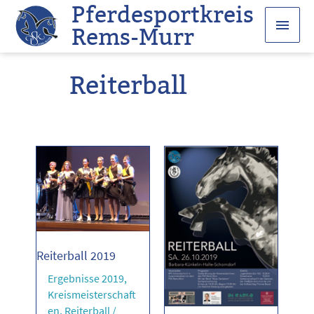
Pferdesportkreis
Zum
Haup
Inhalt
Rems-Murr
springen
Reiterball
Reiterball 2019
Ergebnisse 2019
,
Kreismeisterschaft
en
,
Reiterball
/