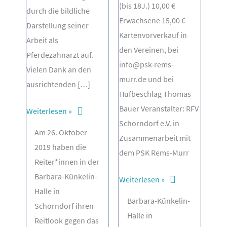
(bis 18J.) 10,00 €
durch die bildliche
Erwachsene 15,00 €
Darstellung seiner
Kartenvorverkauf in
Arbeit als
den Vereinen, bei
Pferdezahnarzt auf.
info@psk-rems-
Vielen Dank an den
murr.de und bei
ausrichtenden […]
Hufbeschlag Thomas
Bauer Veranstalter: RFV
Reiterball
Weiterlesen »
Schorndorf e.V. in
2019
Am 26. Oktober
Zusammenarbeit mit
2019 haben die
dem PSK Rems-Murr
Reiter*innen in der
Barbara-Künkelin-
Reiterball
Weiterlesen »
Halle in
am
Barbara-Künkelin-
Schorndorf ihren
26.10.2019
Halle in
Reitlook gegen das