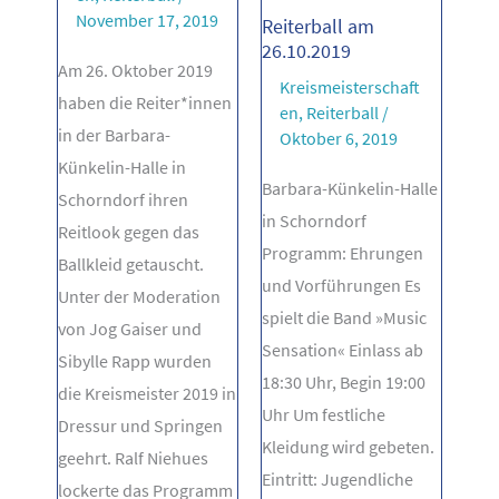
November 17, 2019
Reiterball am
26.10.2019
Am 26. Oktober 2019
Kreismeisterschaft
haben die Reiter*innen
en
,
Reiterball
/
in der Barbara-
Oktober 6, 2019
Künkelin-Halle in
Barbara-Künkelin-Halle
Schorndorf ihren
in Schorndorf
Reitlook gegen das
Programm: Ehrungen
Ballkleid getauscht.
und Vorführungen Es
Unter der Moderation
spielt die Band »Music
von Jog Gaiser und
Sensation« Einlass ab
Sibylle Rapp wurden
18:30 Uhr, Begin 19:00
die Kreismeister 2019 in
Uhr Um festliche
Dressur und Springen
Kleidung wird gebeten.
geehrt. Ralf Niehues
Eintritt: Jugendliche
lockerte das Programm