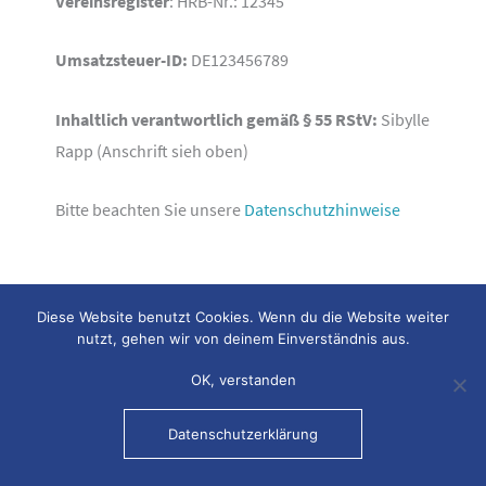
Vereinsregister
:
HRB-Nr.: 12345
Umsatzsteuer-ID:
DE123456789
Inhaltlich verantwortlich gemäß § 55 RStV:
Sibylle
Rapp (Anschrift sieh oben)
Bitte beachten Sie unsere
Datenschutzhinweise
Diese Website benutzt Cookies. Wenn du die Website weiter
nutzt, gehen wir von deinem Einverständnis aus.
Kontakt
Archiv
Impressum
Datenschutz
OK, verstanden
Copyright © 2026
Pferdesportkreis
Rems-Murr
Datenschutzerklärung