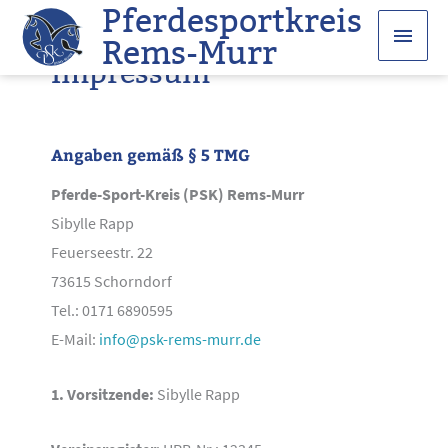
Pferdesportkreis
Zum
Haup
Inhalt
Rems-Murr
Impressum
springen
Angaben gemäß § 5 TMG
Pferde-Sport-Kreis (PSK) Rems-Murr
Sibylle Rapp
Feuerseestr. 22
73615 Schorndorf
Tel.: 0171 6890595
E-Mail:
info@psk-rems-murr.de
1. Vorsitzende:
Sibylle Rapp